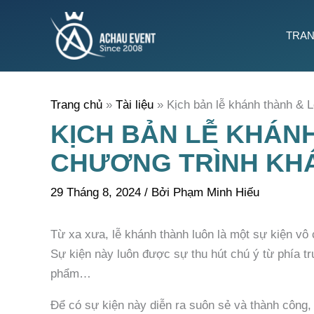
Nhảy
tới
TRAN
nội
dung
Trang chủ
Tài liệu
Kịch bản lễ khánh thành & 
KỊCH BẢN LỄ KHÁNH
CHƯƠNG TRÌNH KH
29 Tháng 8, 2024
/ Bởi
Phạm Minh Hiếu
Từ xa xưa, lễ khánh thành luôn là một sự kiện vô 
Sự kiện này luôn được sự thu hút chú ý từ phía t
phẩm…
Để có sự kiện này diễn ra suôn sẻ và thành công, 