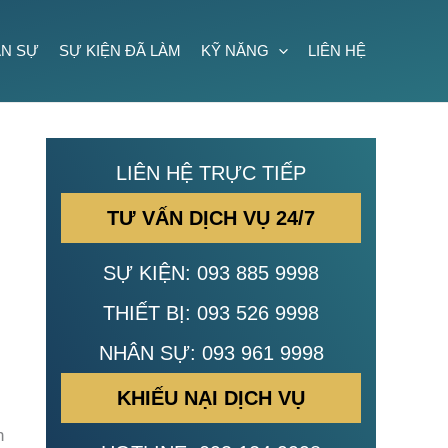
N SỰ
SỰ KIỆN ĐÃ LÀM
KỸ NĂNG
LIÊN HỆ
LIÊN HỆ TRỰC TIẾP
TƯ VẤN DỊCH VỤ 24/7
SỰ KIỆN:
093 885 9998
THIẾT BỊ:
093 526 9998
NHÂN SỰ:
093 961 9998
KHIẾU NẠI DỊCH VỤ
h