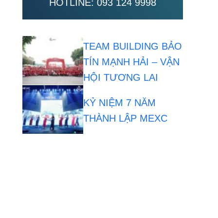
HOTLINE:
093 124 9998
TEAM BUILDING BẢO
TÍN MẠNH HẢI – VẬN
HỘI TƯƠNG LAI
KỶ NIỆM 7 NĂM
THÀNH LẬP MEXC