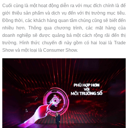
Cuối cùng là một hoạt động diễn ra với mục đích chính là để
giới thiệu sản phẩm và dịch vụ đến với thị trường mục tiêu.
Đồng thời, các khách hàng quan tâm chúng cũng sẽ biết đến
nhiều hơn. Thông qua chương trình, các mặt hàng của
doanh nghiệp sẽ được quảng bá một cách rộng rãi đến thị
trường. Hình thức chuyến đi này gồm có hai loại là Trade
Show và một loại là Consumer Show.