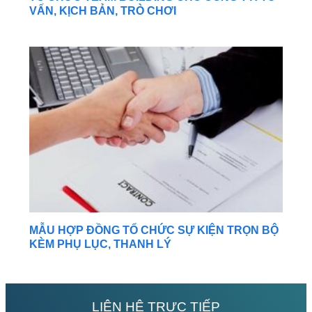
VẤN, KỊCH BẢN, TRÒ CHƠI
MẪU HỢP ĐỒNG TỔ CHỨC SỰ KIỆN TRỌN BỘ
KÈM PHỤ LỤC, THANH LÝ
LIÊN HỆ TRỰC TIẾP