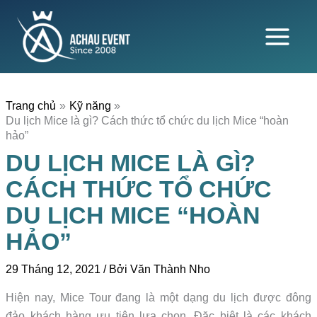
Nhảy
tới
nội
dung
Trang chủ
Kỹ năng
Du lịch Mice là gì? Cách thức tổ chức du lịch Mice “hoàn
hảo”
DU LỊCH MICE LÀ GÌ?
CÁCH THỨC TỔ CHỨC
DU LỊCH MICE “HOÀN
HẢO”
29 Tháng 12, 2021
/ Bởi
Văn Thành Nho
Hiện nay, Mice Tour đang là một dạng du lịch được đông
đảo khách hàng ưu tiên lựa chọn. Đặc biệt là các khách