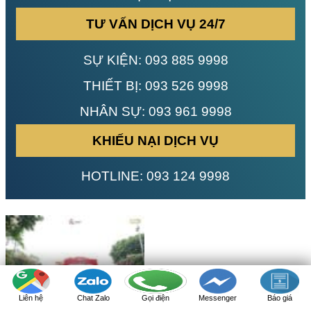
TƯ VẤN DỊCH VỤ 24/7
SỰ KIỆN:
093 885 9998
THIẾT BỊ:
093 526 9998
NHÂN SỰ:
093 961 9998
KHIẾU NẠI DỊCH VỤ
HOTLINE:
093 124 9998
Liên hệ
Chat Zalo
Gọi điện
Messenger
Báo giá