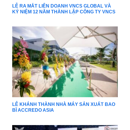
LỄ RA MẮT LIÊN DOANH VNCS GLOBAL VÀ
KỶ NIỆM 12 NĂM THÀNH LẬP CÔNG TY VNCS
LỄ KHÁNH THÀNH NHÀ MÁY SẢN XUẤT BAO
BÌ ACCREDO ASIA