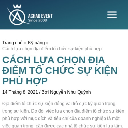
Nhảy
tới
nội
dung
Trang chủ
Kỹ năng
Cách lựa chọn địa điểm tổ chức sự kiện phù hợp
CÁCH LỰA CHỌN ĐỊA
ĐIỂM TỔ CHỨC SỰ KIỆN
PHÙ HỢP
14 Tháng 8, 2021
/ Bởi
Nguyễn Như Quỳnh
Địa điểm tổ chức sự kiện đóng vai trò cực kỳ quan trọng
trong sự kiện. Do đó, việc lựa chọn địa điểm tổ chức sự kiện
phù hợp với mục đích và tiêu chí của doanh nghiệp là một
việc quan trọng, cần được các nhà tổ chức sự kiện lưu tâm.