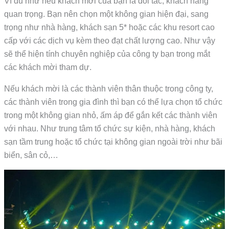
Ví du như nếu khách mời của bạn là đối tác, khách hàng
quan trọng. Bạn nên chọn một không gian hiện đại, sang
trọng như nhà hàng, khách sạn 5* hoặc các khu resort cao
cấp với các dịch vụ kèm theo đạt chất lượng cao. Như vậy
sẽ thể hiện tính chuyên nghiệp của công ty bạn trong mắt
các khách mời tham dự.
Nếu khách mời là các thành viên thân thuộc trong công ty,
các thành viên trong gia đình thì bạn có thể lựa chọn tổ chức
trong một không gian nhỏ, ấm áp để gắn kết các thành viên
với nhau. Như trung tâm tổ chức sự kiện, nhà hàng, khách
sạn tầm trung hoặc tổ chức tại không gian ngoài trời như bãi
biển, sân cỏ,…