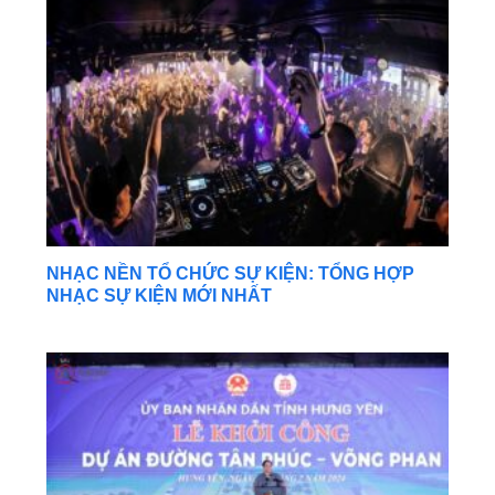
NHẠC NỀN TỔ CHỨC SỰ KIỆN: TỔNG HỢP
NHẠC SỰ KIỆN MỚI NHẤT