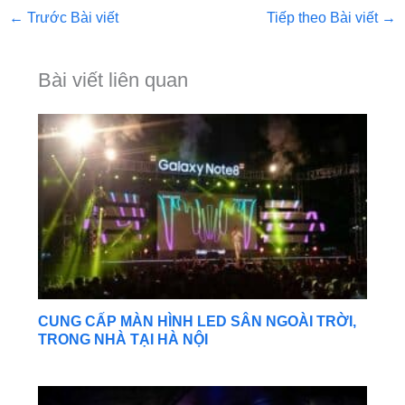
←
Trước Bài viết
Tiếp theo Bài viết
→
Bài viết liên quan
CUNG CẤP MÀN HÌNH LED SÂN NGOÀI TRỜI,
TRONG NHÀ TẠI HÀ NỘI