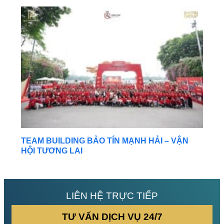
TEAM BUILDING BẢO TÍN MẠNH HẢI – VẬN
HỘI TƯƠNG LAI
LIÊN HỆ TRỰC TIẾP
TƯ VẤN DỊCH VỤ 24/7