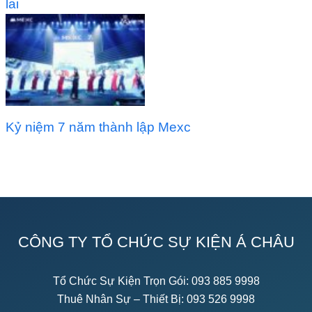
lai
Kỷ niệm 7 năm thành lập Mexc
CÔNG TY TỔ CHỨC SỰ KIỆN Á CHÂU
Tổ Chức Sự Kiện Trọn Gói:
093 885 9998
Thuê Nhân Sự – Thiết Bị:
093 526 9998