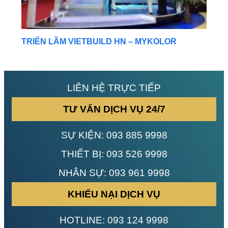
TRIỂN LÃM VIETBUILD HN – MYKOLOR
LIÊN HỆ TRỰC TIẾP
TƯ VẤN DỊCH VỤ 24/7
SỰ KIỆN:
093 885 9998
THIẾT BỊ:
093 526 9998
NHÂN SỰ:
093 961 9998
KHIẾU NẠI DỊCH VỤ
HOTLINE:
093 124 9998