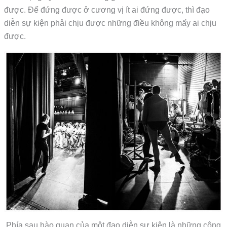
được. Để đứng được ở cương vị ít ai đứng được, thì đạo
diễn sự kiện phải chịu được những điều không mấy ai chịu
được.
Phía sau hào quan của một đạo diễn sự kiện là những công