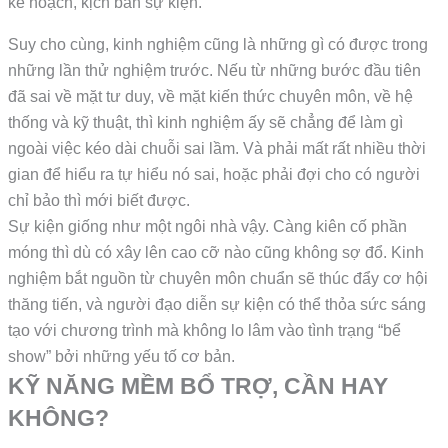
kế hoạch, kịch bản sự kiện.
Suy cho cùng, kinh nghiệm cũng là những gì có được trong
những lần thử nghiệm trước. Nếu từ những bước đầu tiên
đã sai về mặt tư duy, về mặt kiến thức chuyên môn, về hệ
thống và kỹ thuật, thì kinh nghiệm ấy sẽ chẳng để làm gì
ngoài việc kéo dài chuỗi sai lầm. Và phải mất rất nhiều thời
gian để hiểu ra tự hiểu nó sai, hoặc phải đợi cho có người
chỉ bảo thì mới biết được.
Sự kiện giống như một ngôi nhà vậy. Càng kiên cố phần
móng thì dù có xây lên cao cỡ nào cũng không sợ đổ. Kinh
nghiệm bắt nguồn từ chuyên môn chuẩn sẽ thúc đẩy cơ hội
thăng tiến, và người đạo diễn sự kiện có thể thỏa sức sáng
tạo với chương trình mà không lo lâm vào tình trạng “bể
show” bởi những yếu tố cơ bản.
KỸ NĂNG MỀM BỔ TRỢ, CẦN HAY
KHÔNG?