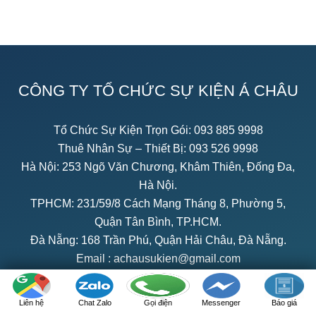
CÔNG TY TỔ CHỨC SỰ KIỆN Á CHÂU
Tổ Chức Sự Kiện Trọn Gói:
093 885 9998
Thuê Nhân Sự – Thiết Bị:
093 526 9998
Hà Nội: 253 Ngõ Văn Chương, Khâm Thiên, Đống Đa,
Hà Nội.
TPHCM: 231/59/8 Cách Mạng Tháng 8, Phường 5,
Quận Tân Bình, TP.HCM.
Đà Nẵng: 168 Trần Phú, Quận Hải Châu, Đà Nẵng.
Email :
achausukien@gmail.com
Chính sách bảo mật
Liên hệ
Chat Zalo
Gọi điện
Messenger
Báo giá