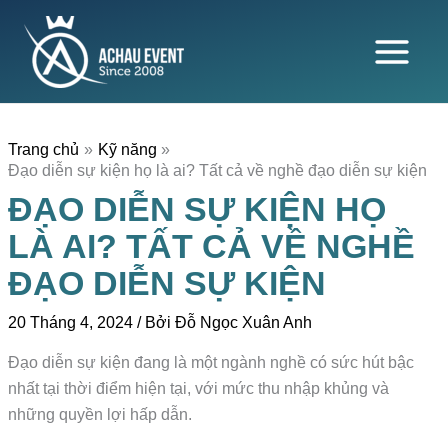
Nhảy
tới
nội
dung
Trang chủ
Kỹ năng
Đạo diễn sự kiện họ là ai? Tất cả về nghề đạo diễn sự kiện
ĐẠO DIỄN SỰ KIỆN HỌ
LÀ AI? TẤT CẢ VỀ NGHỀ
ĐẠO DIỄN SỰ KIỆN
20 Tháng 4, 2024
/ Bởi
Đỗ Ngọc Xuân Anh
Đạo diễn sự kiện đang là một ngành nghề có sức hút bậc
nhất tại thời điểm hiện tại, với mức thu nhập khủng và
những quyền lợi hấp dẫn.