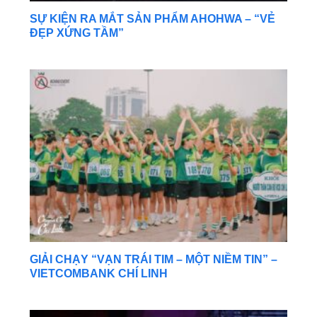
SỰ KIỆN RA MẮT SẢN PHẨM AHOHWA – “VẺ
ĐẸP XỨNG TẦM”
GIẢI CHẠY “VẠN TRÁI TIM – MỘT NIỀM TIN” –
VIETCOMBANK CHÍ LINH