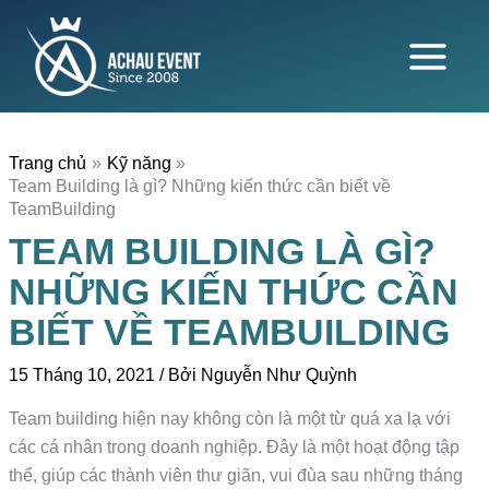
Nhảy
tới
nội
dung
Trang chủ
Kỹ năng
Team Building là gì? Những kiến thức cần biết về
TeamBuilding
TEAM BUILDING LÀ GÌ?
NHỮNG KIẾN THỨC CẦN
BIẾT VỀ TEAMBUILDING
15 Tháng 10, 2021
/ Bởi
Nguyễn Như Quỳnh
Team building hiện nay không còn là một từ quá xa lạ với
các cá nhân trong doanh nghiệp. Đây là một hoạt động tập
thể, giúp các thành viên thư giãn, vui đùa sau những tháng