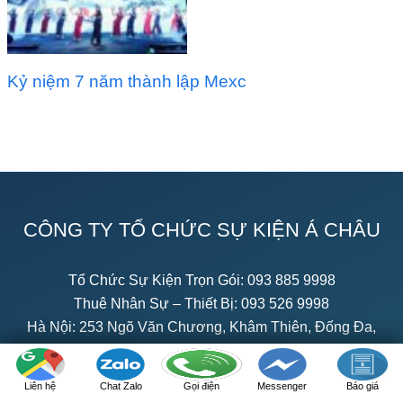
Kỷ niệm 7 năm thành lập Mexc
CÔNG TY TỔ CHỨC SỰ KIỆN Á CHÂU
Tổ Chức Sự Kiện Trọn Gói:
093 885 9998
Thuê Nhân Sự – Thiết Bị:
093 526 9998
Hà Nội: 253 Ngõ Văn Chương, Khâm Thiên, Đống Đa,
Hà Nội.
TPHCM: 231/59/8 Cách Mạng Tháng 8, Phường 5,
Liên hệ
Chat Zalo
Gọi điện
Messenger
Báo giá
Quận Tân Bình, TP.HCM.