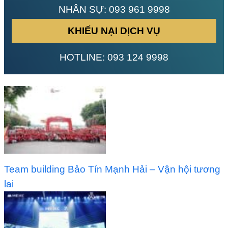
NHÂN SỰ:
093 961 9998
KHIẾU NẠI DỊCH VỤ
HOTLINE:
093 124 9998
Team building Bảo Tín Mạnh Hải – Vận hội tương
lai