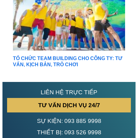
TỔ CHỨC TEAM BUILDING CHO CÔNG TY: TƯ
VẤN, KỊCH BẢN, TRÒ CHƠI
LIÊN HỆ TRỰC TIẾP
TƯ VẤN DỊCH VỤ 24/7
SỰ KIỆN:
093 885 9998
THIẾT BỊ:
093 526 9998