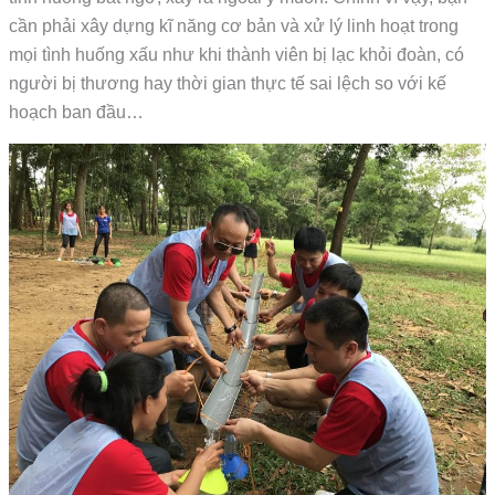
cần phải xây dựng kĩ năng cơ bản và xử lý linh hoạt trong
mọi tình huống xấu như khi thành viên bị lạc khỏi đoàn, có
người bị thương hay thời gian thực tế sai lệch so với kế
hoạch ban đầu…