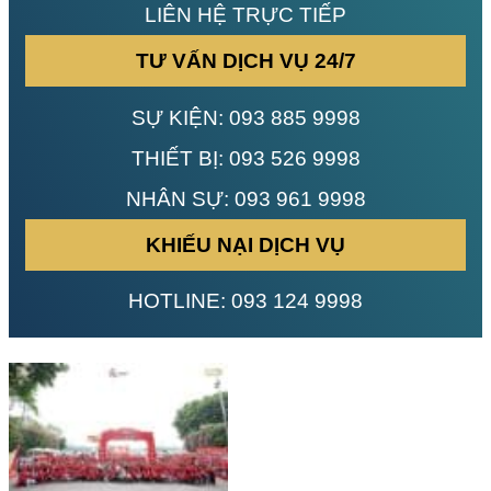
LIÊN HỆ TRỰC TIẾP
TƯ VẤN DỊCH VỤ 24/7
SỰ KIỆN:
093 885 9998
THIẾT BỊ:
093 526 9998
NHÂN SỰ:
093 961 9998
KHIẾU NẠI DỊCH VỤ
HOTLINE:
093 124 9998