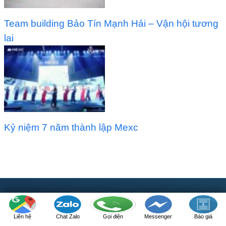
Team building Bảo Tín Mạnh Hải – Vận hội tương
lai
Kỷ niệm 7 năm thành lập Mexc
CÔNG TY TỔ CHỨC SỰ KIỆN Á CHÂU
Liên hệ
Chat Zalo
Gọi điện
Messenger
Báo giá