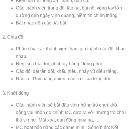
Kiểm tra hệ thống âm thanh, đạo cụ.
Các thành viên trong đội tập hát bài nối vòng tay lớn,
đường đến ngày vinh quang, niềm tin chiến thắng.
Bật nhạc nền các bài bát.
2. Chia đội
Phân chia các thành viên tham gia thành các đội khác
nhau.
Đếm số chia đội, phát ruy băng, đồng phục.
Các đội đặt tên đội, khẩu hiệu, nhảy vũ điệu riêng.
Đạo cụ: Ruy băng nhiều màu, cờ của từng đội
3. Khởi động
Các thành viên sẽ bắt đầu với những trò chơi khởi
động vui nhộn do chính MC đưa ra với những trò chơi
thú vị như: Mát xoa, dàn đồng mụa hạ, …
MC hoạt náo bằng các game mini : Sóng biển; Kết