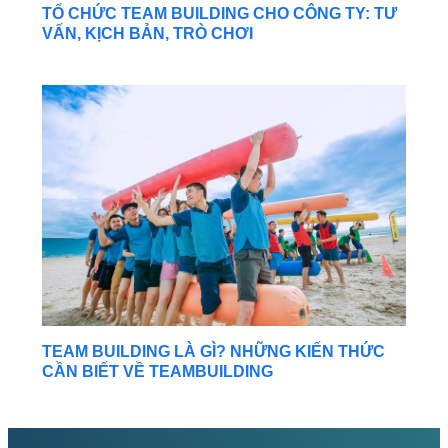
TỔ CHỨC TEAM BUILDING CHO CÔNG TY: TƯ
VẤN, KỊCH BẢN, TRÒ CHƠI
TEAM BUILDING LÀ GÌ? NHỮNG KIẾN THỨC
CẦN BIẾT VỀ TEAMBUILDING