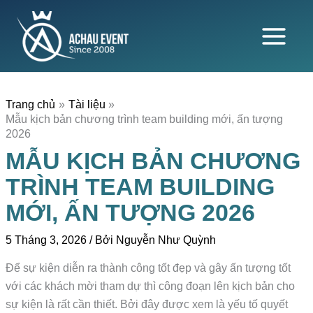
Nhảy
tới
nội
dung
Trang chủ
Tài liệu
Mẫu kịch bản chương trình team building mới, ấn tượng
2026
MẪU KỊCH BẢN CHƯƠNG
TRÌNH TEAM BUILDING
MỚI, ẤN TƯỢNG 2026
5 Tháng 3, 2026
/ Bởi
Nguyễn Như Quỳnh
Để sự kiện diễn ra thành công tốt đẹp và gây ấn tượng tốt
với các khách mời tham dự thì công đoạn lên kịch bản cho
sự kiện là rất cần thiết. Bởi đây được xem là yếu tố quyết