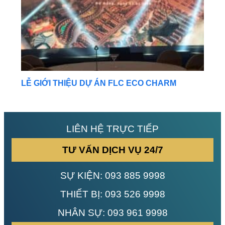
LỄ GIỚI THIỆU DỰ ÁN FLC ECO CHARM
LIÊN HỆ TRỰC TIẾP
TƯ VẤN DỊCH VỤ 24/7
SỰ KIỆN:
093 885 9998
THIẾT BỊ:
093 526 9998
NHÂN SỰ:
093 961 9998