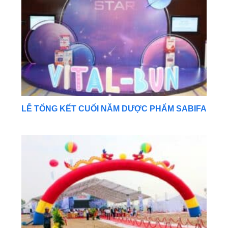
LỄ TỔNG KẾT CUỐI NĂM DƯỢC PHẨM SABIFA