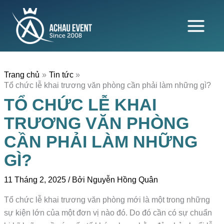
Nhảy
tới
nội
dung
Trang chủ
Tin tức
Tổ chức lễ khai trương văn phòng cần phải làm những gì?
TỔ CHỨC LỄ KHAI
TRƯƠNG VĂN PHÒNG
CẦN PHẢI LÀM NHỮNG
GÌ?
11 Tháng 2, 2025
/ Bởi
Nguyễn Hồng Quân
Tổ chức lễ khai trương văn phòng
mới là một trong những
sự kiện lớn của một đơn vị nào đó. Do đó cần có sự chuẩn