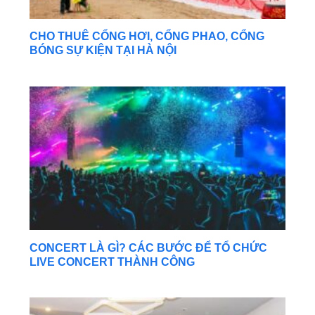
CHO THUÊ CỔNG HƠI, CỔNG PHAO, CỔNG
BÓNG SỰ KIỆN TẠI HÀ NỘI
CONCERT LÀ GÌ? CÁC BƯỚC ĐỂ TỔ CHỨC
LIVE CONCERT THÀNH CÔNG