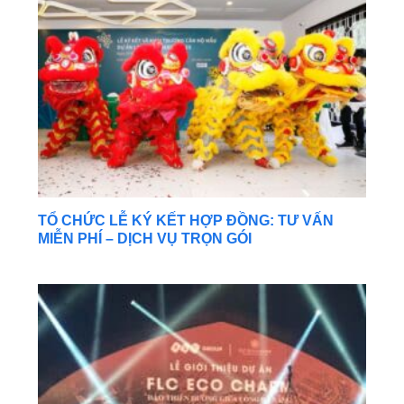
TỔ CHỨC LỄ KÝ KẾT HỢP ĐỒNG: TƯ VẤN
MIỄN PHÍ – DỊCH VỤ TRỌN GÓI