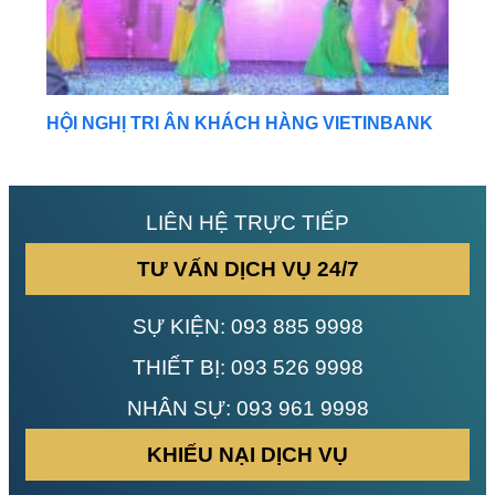
HỘI NGHỊ TRI ÂN KHÁCH HÀNG VIETINBANK
LIÊN HỆ TRỰC TIẾP
TƯ VẤN DỊCH VỤ 24/7
SỰ KIỆN:
093 885 9998
THIẾT BỊ:
093 526 9998
NHÂN SỰ:
093 961 9998
KHIẾU NẠI DỊCH VỤ