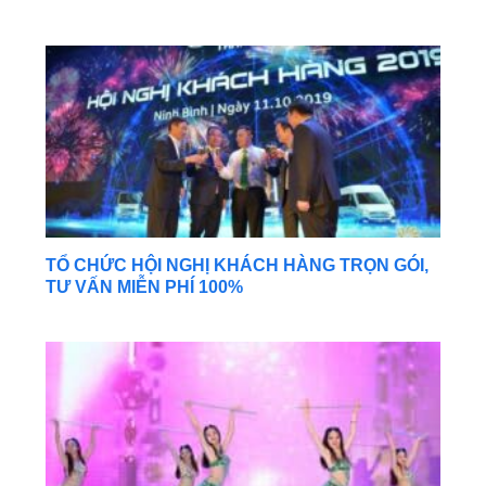
TỔ CHỨC HỘI NGHỊ KHÁCH HÀNG TRỌN GÓI,
TƯ VẤN MIỄN PHÍ 100%