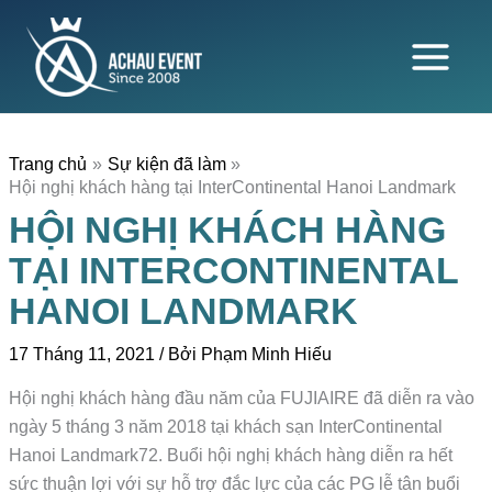
Nhảy
tới
nội
dung
Trang chủ
Sự kiện đã làm
Hội nghị khách hàng tại InterContinental Hanoi Landmark
HỘI NGHỊ KHÁCH HÀNG
TẠI INTERCONTINENTAL
HANOI LANDMARK
17 Tháng 11, 2021
/ Bởi
Phạm Minh Hiếu
Hội nghị khách hàng đầu năm của FUJIAIRE đã diễn ra vào
ngày 5 tháng 3 năm 2018 tại khách sạn InterContinental
Hanoi Landmark72. Buổi hội nghị khách hàng diễn ra hết
sức thuận lợi với sự hỗ trợ đắc lực của các PG lễ tân buổi