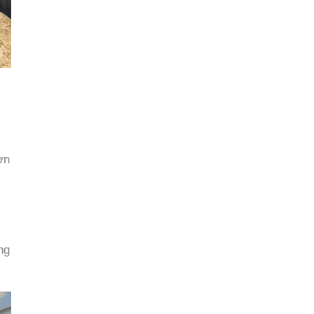
ơn
ng