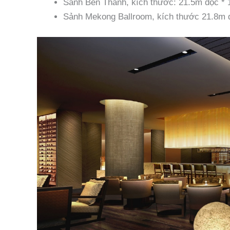
Sảnh Bến Thành, kích thước: 21.5m dọc * 
Sảnh Mekong Ballroom, kích thước 21.8m d