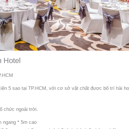
 Hotel
TP.HCM
iện 5 sao tại TP.HCM, với cơ sở vật chất được bố trí hài h
 chức ngoài trời.
m ngang * 5m cao