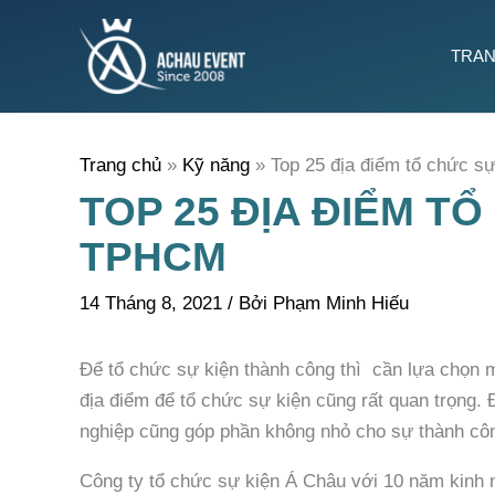
Nhảy
tới
TRAN
nội
dung
Trang chủ
Kỹ năng
Top 25 địa điểm tổ chức s
TOP 25 ĐỊA ĐIỂM TỔ
TPHCM
14 Tháng 8, 2021
/ Bởi
Phạm Minh Hiếu
Để tổ chức sự kiện thành công thì cần lựa chọn m
địa điểm để tổ chức sự kiện cũng rất quan trọng. 
nghiệp cũng góp phần không nhỏ cho sự thành côn
Công ty tổ chức sự kiện Á Châu với 10 năm kinh n