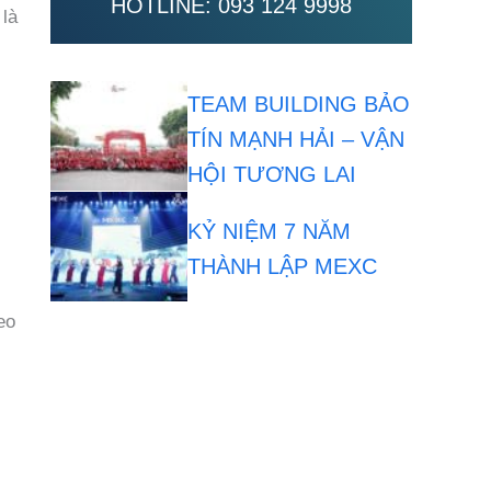
HOTLINE:
093 124 9998
 là
TEAM BUILDING BẢO
TÍN MẠNH HẢI – VẬN
HỘI TƯƠNG LAI
KỶ NIỆM 7 NĂM
THÀNH LẬP MEXC
eo