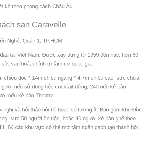
iết kế theo phong cách Châu Âu
khách sạn Caravelle
Bến Nghé, Quận 1, TP.HCM
 đầu tại Việt Nam. Được xây dựng từ 1959 đến nay, hơn 60
sử, văn hoá, chính trị tầm cỡ quốc gia.
23m chiều dọc * 14m chiều ngang * 4.7m chiều cao, sức chứa
 người nếu sử dụng tiệc cocktail đứng, 240 nếu kê bàn
ười nếu kê bàn Theatre
i nghị và hội thảo nội bộ hoặc số lượng ít. Bao gồm khu Đồ
gang, sức 50 người ăn tiệc, hoặc 40 người kê bàn ghế theo
 III, IV, các khu vực có thể mở tấm ngăn cách tạo thành hội