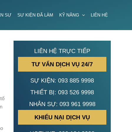
N SỰ
SỰ KIỆN ĐÃ LÀM
KỸ NĂNG
LIÊN HỆ
LIÊN HỆ TRỰC TIẾP
TƯ VẤN DỊCH VỤ 24/7
SỰ KIỆN:
093 885 9998
THIẾT BỊ:
093 526 9998
tố
NHÂN SỰ:
093 961 9998
ên
KHIẾU NẠI DỊCH VỤ
ho