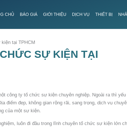
G CHỦ
BÁO GIÁ
GIỚI THIỆU
DỊCH VỤ
THIẾT BỊ
NHÂ
ự kiện tại TPHCM
 CHỨC SỰ KIỆN TẠI
ột công ty tổ chức sự kiện chuyên nghiệp. Ngoài ra thì yếu 
Địa điểm đẹp, không gian rộng rãi, sang trọng, dịch vụ chuy
g của một sự kiện.
ghiệm, luôn đi đầu trong lĩnh chuyên tổ chức sự kiện lớn c