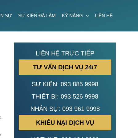
N SỰ
SỰ KIỆN ĐÃ LÀM
KỸ NĂNG
LIÊN HỆ
LIÊN HỆ TRỰC TIẾP
TƯ VẤN DỊCH VỤ 24/7
SỰ KIỆN:
093 885 9998
THIẾT BỊ:
093 526 9998
NHÂN SỰ:
093 961 9998
o,
KHIẾU NẠI DỊCH VỤ
y