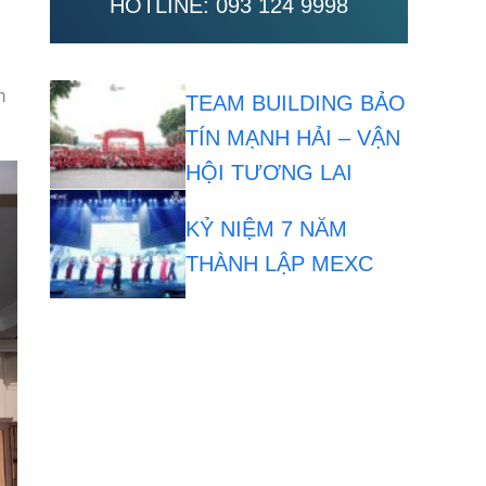
HOTLINE:
093 124 9998
n
TEAM BUILDING BẢO
TÍN MẠNH HẢI – VẬN
HỘI TƯƠNG LAI
KỶ NIỆM 7 NĂM
THÀNH LẬP MEXC