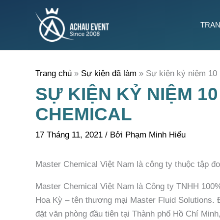
Nhảy
tới
TRAN
nội
dung
Trang chủ
Sự kiện đã làm
Sự kiện kỷ niệm 10
SỰ KIỆN KỶ NIỆM 1
CHEMICAL
17 Tháng 11, 2021
/ Bởi
Phạm Minh Hiếu
Master Chemical Việt Nam là công ty thuộc tập đ
Master Chemical Việt Nam là Công ty TNHH 100% 
Hoa Kỳ – tên thương mại Master Fluid Solutions.
đặt văn phòng đầu tiên tại Thành phố Hồ Chí Minh