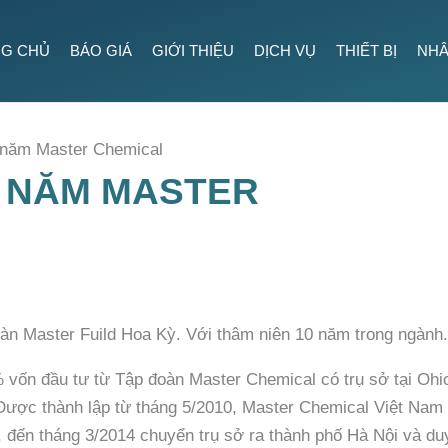
G CHỦ
BÁO GIÁ
GIỚI THIỆU
DỊCH VỤ
THIẾT BỊ
NHÂ
 năm Master Chemical
0 NĂM MASTER
oàn Master Fuild Hoa Kỳ. Với thâm niên 10 năm trong ngành.
vốn đầu tư từ Tập đoàn Master Chemical có trụ sở tại Ohi
 Được thành lập từ tháng 5/2010, Master Chemical Việt Nam
, đến tháng 3/2014 chuyển trụ sở ra thành phố Hà Nội và du