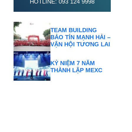
HOTLINE:
093 124 9998
TEAM BUILDING
BẢO TÍN MẠNH HẢI –
VẬN HỘI TƯƠNG LAI
KỶ NIỆM 7 NĂM
THÀNH LẬP MEXC