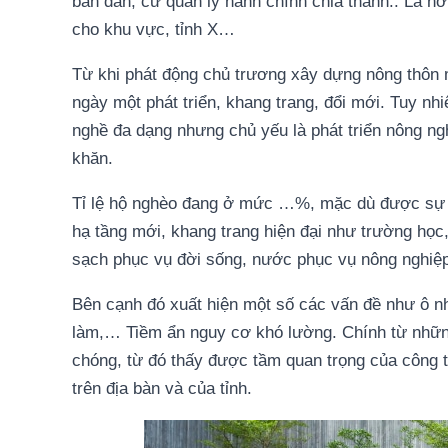
bàn dân, cư quản lý hành chính chia thành.. Là nơ
cho khu vực, tỉnh X…
Từ khi phát động chủ trương xây dựng nông thôn 
ngày một phát triển, khang trang, đổi mới. Tuy nh
nghề đa dạng nhưng chủ yếu là phát triển nông ng
khăn.
Tỉ lệ hộ nghèo đang ở mức …%, mặc dù được sự q
hạ tầng mới, khang trang hiện đại như trường học
sạch phục vụ đời sống, nước phục vụ nông nghi
Bên cạnh đó xuất hiện một số các vấn đề như ô nhi
làm,… Tiềm ẩn nguy cơ khó lường. Chính từ những
chóng, từ đó thấy được tầm quan trọng của công 
trên địa bàn và của tỉnh.