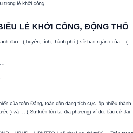
u trong lễ khởi công
BIỂU LỄ KHỞI CÔNG, ĐỘNG THỔ
 lãnh đạo…( huyện, tỉnh, thành phố ) sở ban ngành của… (
lễ…
…
hiến của toàn Đảng, toàn dân đang tích cực lập nhiều thành
ớc ) và … ( Sự kiện lớn tại địa phương) ví dụ: bầu cử đại