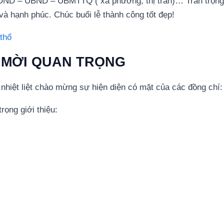
HĐND – UBND – UBMTTQ ( xã phường, thị trấn)… Trân trọng
 và hạnh phúc. Chúc buổi lễ thành công tốt đẹp!
 thổ
 MỜI QUAN TRỌNG
 nhiệt liệt chào mừng sự hiện diện có mặt của các đồng chí:
rọng giới thiệu: