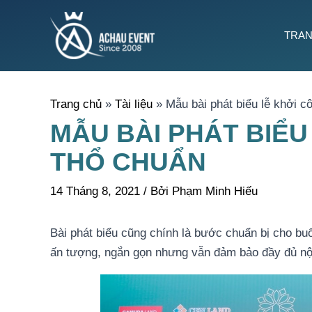
Nhảy
tới
TRAN
nội
dung
Trang chủ
Tài liệu
Mẫu bài phát biểu lễ khởi c
MẪU BÀI PHÁT BIỂU
THỔ CHUẨN
14 Tháng 8, 2021
/ Bởi
Phạm Minh Hiếu
Bài phát biểu cũng chính là bước chuẩn bị cho buổ
ấn tượng, ngắn gọn nhưng vẫn đảm bảo đầy đủ nội