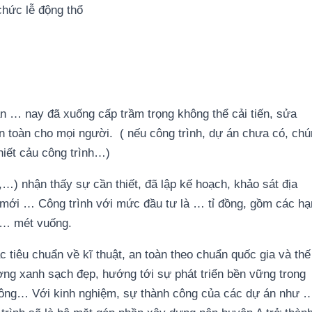
chức lễ động thổ
an … nay đã xuống cấp trầm trọng không thể cải tiến, sửa
n toàn cho mọi người. ( nếu công trình, dự án chưa có, ch
thiết cảu công trình…)
,…) nhận thấy sự cần thiết, đã lập kế hoạch, khảo sát địa
y mới … Công trình với mức đầu tư là … tỉ đồng, gồm các h
n … mét vuống.
tiêu chuẩn về kĩ thuật, an toàn theo chuẩn quốc gia và thế
ường xanh sạch đẹp, hướng tới sự phát triển bền vững trong
 công… Với kinh nghiệm, sự thành công của các dự án như 