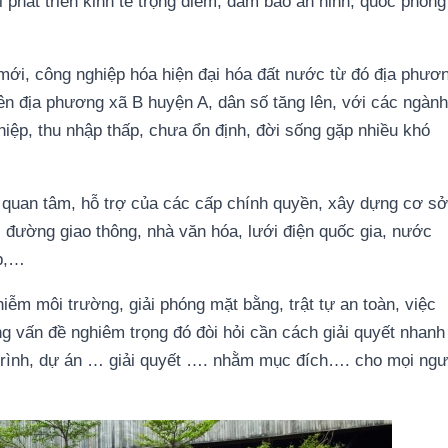
i phát triển kinh tế trọng điểm, đảm bảo an ninh, quốc phòng
mới, công nghiệp hóa hiện đại hóa đất nước từ đó địa phươ
iên địa phương xã B huyện A, dân số tăng lên, với các ngành
hiệp, thu nhập thấp, chưa ổn định, đời sống gặp nhiều khó
uan tâm, hỗ trợ của các cấp chính quyền, xây dựng cơ sở
, đường giao thông, nhà văn hóa, lưới điện quốc gia, nước
ệp,…
ễm môi trường, giải phóng mặt bằng, trật tự an toàn, việc
 vấn đề nghiêm trọng đó đòi hỏi cần cách giải quyết nhanh
trình, dự án … giải quyết …. nhằm mục đích…. cho mọi ngư