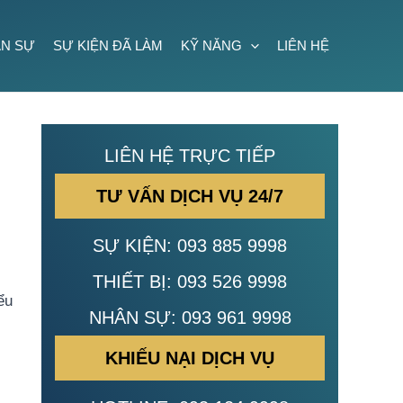
N SỰ
SỰ KIỆN ĐÃ LÀM
KỸ NĂNG
LIÊN HỆ
LIÊN HỆ TRỰC TIẾP
TƯ VẤN DỊCH VỤ 24/7
SỰ KIỆN:
093 885 9998
THIẾT BỊ:
093 526 9998
ểu
NHÂN SỰ:
093 961 9998
KHIẾU NẠI DỊCH VỤ