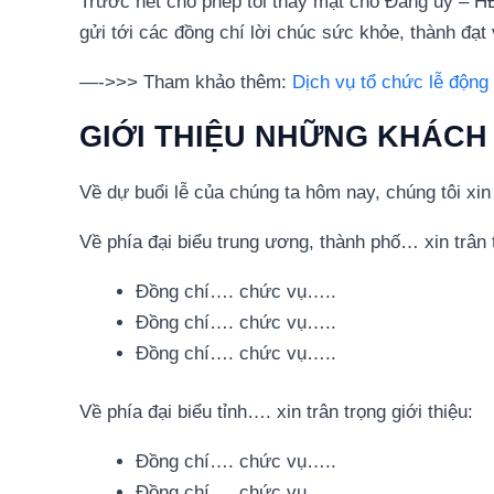
Trước hết cho phép tôi thay mặt cho Đảng ủy – 
gửi tới các đồng chí lời chúc sức khỏe, thành đạt
—->>> Tham khảo thêm:
Dịch vụ tổ chức lễ động
GIỚI THIỆU NHỮNG KHÁCH
Về dự buổi lễ của chúng ta hôm nay, chúng tôi xin
Về phía đại biểu trung ương, thành phố… xin trân t
Đồng chí…. chức vụ…..
Đồng chí…. chức vụ…..
Đồng chí…. chức vụ…..
Về phía đại biểu tỉnh…. xin trân trọng giới thiệu:
Đồng chí…. chức vụ…..
Đồng chí…. chức vụ…..