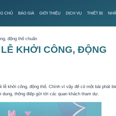
G CHỦ
BÁO GIÁ
GIỚI THIỆU
DỊCH VỤ
THIẾT BỊ
NHÂ
ông, động thổ chuẩn
 LỄ KHỞI CÔNG, ĐỘNG
i lễ khởi công, động thổ. Chính vì vậy để có một bài phát bi
 dung, thông điệp gửi tới các quan khách tham dự.