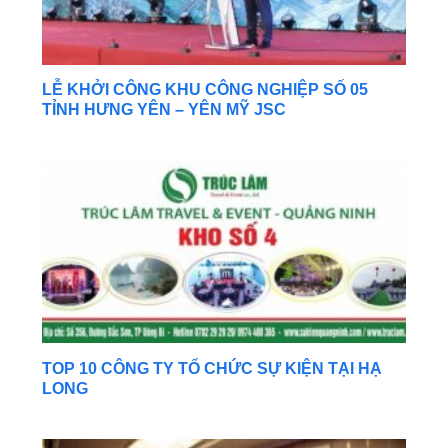
LỄ KHỞI CÔNG KHU CÔNG NGHIỆP SỐ 05
TỈNH HƯNG YÊN – YÊN MỸ JSC
TOP 10 CÔNG TY TỔ CHỨC SỰ KIỆN TẠI HẠ
LONG