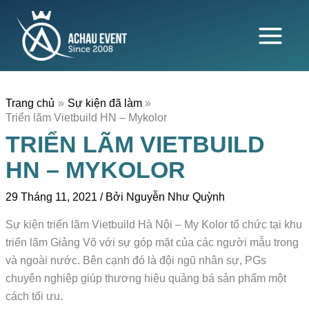
Nhảy
tới
nội
dung
Trang chủ
Sự kiện đã làm
Triển lãm Vietbuild HN – Mykolor
TRIỂN LÃM VIETBUILD
HN – MYKOLOR
29 Tháng 11, 2021
/ Bởi
Nguyễn Như Quỳnh
Sự kiện triển lãm Vietbuild Hà Nội – My Kolor tổ chức tại khu
triển lãm Giảng Võ với sự góp mặt của các người mẫu trong
và ngoài nước. Bên cạnh đó là đội ngũ nhân sự, PGs
chuyên nghiệp giúp thương hiệu quảng bá sản phẩm một
cách tối ưu.