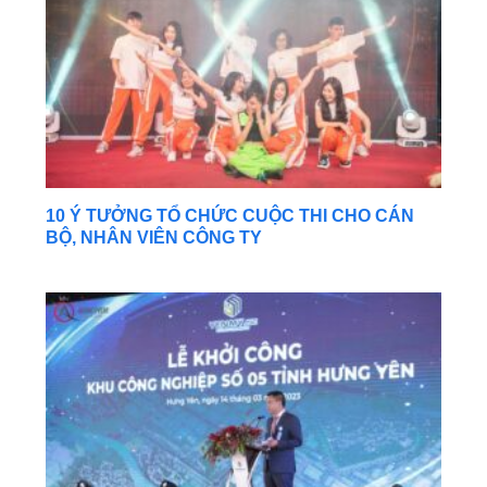
10 Ý TƯỞNG TỔ CHỨC CUỘC THI CHO CÁN
BỘ, NHÂN VIÊN CÔNG TY