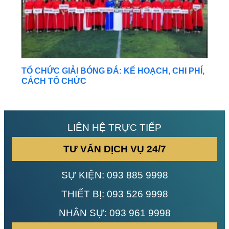
TỔ CHỨC GIẢI BÓNG ĐÁ: KẾ HOẠCH, CHI PHÍ,
CÁCH TỔ CHỨC
LIÊN HỆ TRỰC TIẾP
TƯ VẤN DỊCH VỤ 24/7
SỰ KIỆN:
093 885 9998
THIẾT BỊ:
093 526 9998
NHÂN SỰ:
093 961 9998