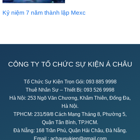
Kỷ niệm 7 năm thành lập Mexc
CÔNG TY TỔ CHỨC SỰ KIỆN Á CHÂU
Tổ Chức Sự Kiện Trọn Gói:
093 885 9998
Thuê Nhân Sự – Thiết Bị:
093 526 9998
Hà Nội: 253 Ngõ Văn Chương, Khâm Thiên, Đống Đa,
Hà Nội.
TPHCM: 231/59/8 Cách Mạng Tháng 8, Phường 5,
Quận Tân Bình, TP.HCM.
Đà Nẵng: 168 Trần Phú, Quận Hải Châu, Đà Nẵng.
Email :
achausukien@gmail.com