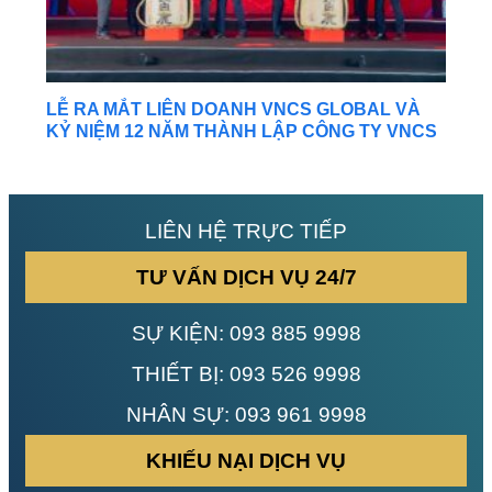
LỄ RA MẮT LIÊN DOANH VNCS GLOBAL VÀ
KỶ NIỆM 12 NĂM THÀNH LẬP CÔNG TY VNCS
LIÊN HỆ TRỰC TIẾP
TƯ VẤN DỊCH VỤ 24/7
SỰ KIỆN:
093 885 9998
THIẾT BỊ:
093 526 9998
NHÂN SỰ:
093 961 9998
KHIẾU NẠI DỊCH VỤ