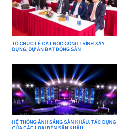
TỔ CHỨC LỄ CẤT NÓC CÔNG TRÌNH XÂY
DỰNG, DỰ ÁN BẤT ĐỘNG SẢN
HỆ THỐNG ÁNH SÁNG SÂN KHẤU, TÁC DỤNG
CỦA CÁC LOẠI ĐÈN SÂN KHẤU