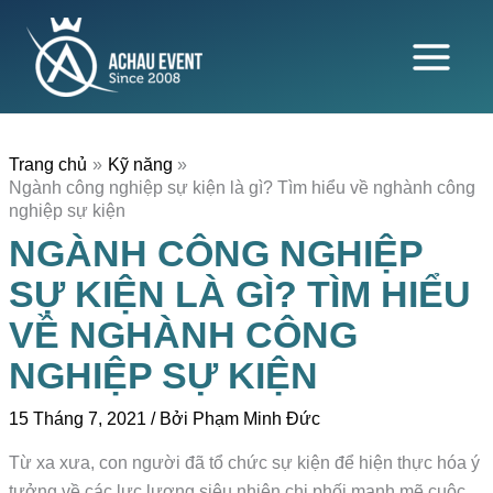
Nhảy
tới
nội
dung
Trang chủ
Kỹ năng
Ngành công nghiệp sự kiện là gì? Tìm hiểu về nghành công
nghiệp sự kiện
NGÀNH CÔNG NGHIỆP
SỰ KIỆN LÀ GÌ? TÌM HIỂU
VỀ NGHÀNH CÔNG
NGHIỆP SỰ KIỆN
15 Tháng 7, 2021
/ Bởi
Phạm Minh Đức
Từ xa xưa, con người đã tổ chức sự kiện để hiện thực hóa ý
tưởng về các lực lượng siêu nhiên chi phối mạnh mẽ cuộc