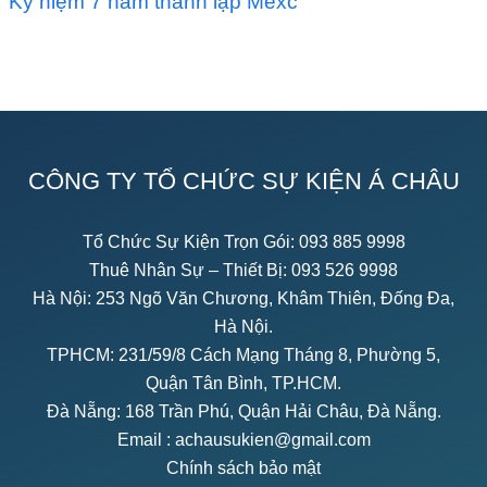
Kỷ niệm 7 năm thành lập Mexc
CÔNG TY TỔ CHỨC SỰ KIỆN Á CHÂU
Tổ Chức Sự Kiện Trọn Gói:
093 885 9998
Thuê Nhân Sự – Thiết Bị:
093 526 9998
Hà Nội: 253 Ngõ Văn Chương, Khâm Thiên, Đống Đa,
Hà Nội.
TPHCM: 231/59/8 Cách Mạng Tháng 8, Phường 5,
Quận Tân Bình, TP.HCM.
Đà Nẵng: 168 Trần Phú, Quận Hải Châu, Đà Nẵng.
Email :
achausukien@gmail.com
Chính sách bảo mật