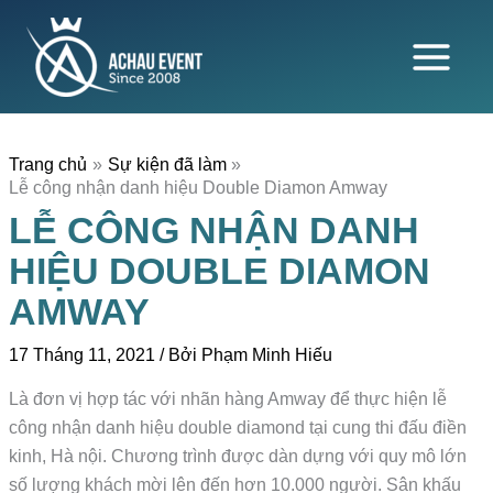
Nhảy
tới
nội
dung
Trang chủ
Sự kiện đã làm
Lễ công nhận danh hiệu Double Diamon Amway
LỄ CÔNG NHẬN DANH
HIỆU DOUBLE DIAMON
AMWAY
17 Tháng 11, 2021
/ Bởi
Phạm Minh Hiếu
Là đơn vị hợp tác với nhãn hàng Amway để thực hiện lễ
công nhận danh hiệu double diamond tại cung thi đấu điền
kinh, Hà nội. Chương trình được dàn dựng với quy mô lớn
số lượng khách mời lên đến hơn 10.000 người. Sân khấu