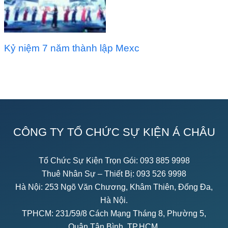
Kỷ niệm 7 năm thành lập Mexc
CÔNG TY TỔ CHỨC SỰ KIỆN Á CHÂU
Tổ Chức Sự Kiện Trọn Gói:
093 885 9998
Thuê Nhân Sự – Thiết Bị:
093 526 9998
Hà Nội: 253 Ngõ Văn Chương, Khâm Thiên, Đống Đa,
Hà Nội.
TPHCM: 231/59/8 Cách Mạng Tháng 8, Phường 5,
Quận Tân Bình, TP.HCM.