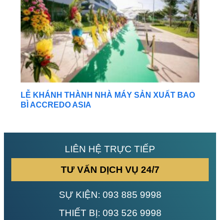
LỄ KHÁNH THÀNH NHÀ MÁY SẢN XUẤT BAO
BÌ ACCREDO ASIA
LIÊN HỆ TRỰC TIẾP
TƯ VẤN DỊCH VỤ 24/7
SỰ KIỆN:
093 885 9998
THIẾT BỊ:
093 526 9998