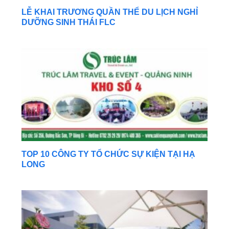
LỄ KHAI TRƯƠNG QUẦN THỂ DU LỊCH NGHỈ
DƯỠNG SINH THÁI FLC
TOP 10 CÔNG TY TỔ CHỨC SỰ KIỆN TẠI HẠ
LONG