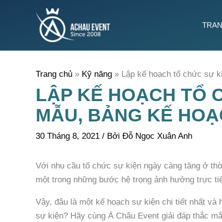
Nhảy
tới
TRAN
nội
dung
Trang chủ
Kỹ năng
Lập kế hoạch tổ chức sự ki
LẬP KẾ HOẠCH TỔ C
MẪU, BẢNG KẾ HOẠC
30 Tháng 8, 2021
/ Bởi
Đỗ Ngọc Xuân Anh
Với nhu cầu tổ chức sự kiện ngày càng tăng ở thời
một trong những bước hệ trọng ảnh hưởng trực ti
Vậy, đâu là một kế hoạch sự kiện chi tiết nhất và
sự kiện? Hãy cùng Á Châu Event giải đáp thắc mắc