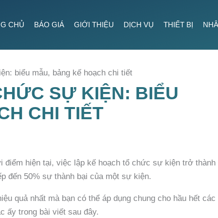
G CHỦ
BÁO GIÁ
GIỚI THIỆU
DỊCH VỤ
THIẾT BỊ
NHÂ
ện: biểu mẫu, bảng kế hoạch chi tiết
HỨC SỰ KIỆN: BIỂU
H CHI TIẾT
 điểm hiện tại, việc lập kế hoạch tổ chức sự kiện trở thành
ếp đến 50% sự thành bại của một sự kiện.
 hiệu quả nhất mà bạn có thể áp dụng chung cho hầu hết các
 ấy trong bài viết sau đây.