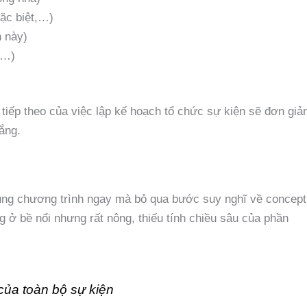
ặc biệt,…)
n này)
,…)
tiếp theo của việc lập kế hoạch tổ chức sự kiện sẽ đơn giả
hắng.
dung chương trình ngay mà bỏ qua bước suy nghĩ về concept
g ở bề nổi nhưng rất nông, thiếu tính chiều sâu của phần
của toàn bộ sự kiện