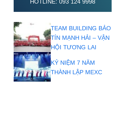
HOTLINE:
093 124 9998
TEAM BUILDING BẢO
TÍN MẠNH HẢI – VẬN
HỘI TƯƠNG LAI
KỶ NIỆM 7 NĂM
THÀNH LẬP MEXC