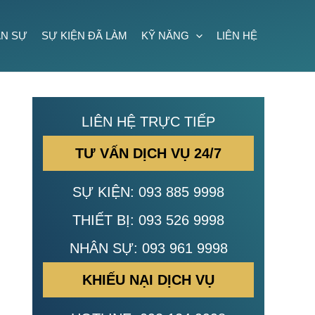
N SỰ
SỰ KIỆN ĐÃ LÀM
KỸ NĂNG
LIÊN HỆ
LIÊN HỆ TRỰC TIẾP
TƯ VẤN DỊCH VỤ 24/7
SỰ KIỆN:
093 885 9998
THIẾT BỊ:
093 526 9998
NHÂN SỰ:
093 961 9998
KHIẾU NẠI DỊCH VỤ