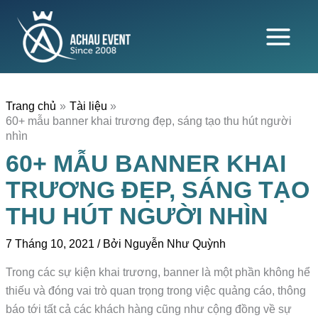
Nhảy
tới
nội
dung
Trang chủ
Tài liệu
60+ mẫu banner khai trương đẹp, sáng tạo thu hút người
nhìn
60+ MẪU BANNER KHAI
TRƯƠNG ĐẸP, SÁNG TẠO
THU HÚT NGƯỜI NHÌN
7 Tháng 10, 2021
/ Bởi
Nguyễn Như Quỳnh
Trong các sự kiện khai trương, banner là một phần không hể
thiếu và đóng vai trò quan trọng trong việc quảng cáo, thông
báo tới tất cả các khách hàng cũng như cộng đồng về sự